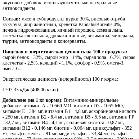
вкусовых добавок, используются только натуральные
антиоксиданты.
Состав:
мясо и субпродукты курки 30%, рисовые отруби,
кукуруза, жир животный, креветка PandalusBorealis 4%,
печень гидролизованная, яичный порошок, семена льна,
клетчатка свекольная, дрожжи пивные, витамины, минералы,
таурин, антиоксиданты и консерванты.
Пищевая и энергетическая ценность на 100 г продукта:
сырой белок - 32%, сырой жир - 14%, сырая зола - 6,7%, сырая
клетчатка - 2,5%, кальций - 1,1%, фосфор - 0,9%, омега-3,
омега-6.
Энергетическая ценность (калорийность) 100 г корма:
1707,33 кДж (408,06 ккал).
Добавлено (на 1 кг корма):
Витаминно-минеральные
добавки: витамин А - 10560 МО, витамин D3 - 1055 МО,
витамин Е - 384 мг, витамин В1 - 4,8 мг, аскорбиновая кислота
- 250 мг, витамин В2 - 6,4 мг, витамин В5 - 5,5 мг, витамин РР
- 32,7 мг, витамин В4 - 4,1 мг, фолиевая кислота - 0,87 мг,
витамин В12 - 0,146 мг, биотин - 0,064 мг, цинксульфат - 352
мг, сульфат железа - 81 мг, меди сульфат - 33,84 мг, сульфат